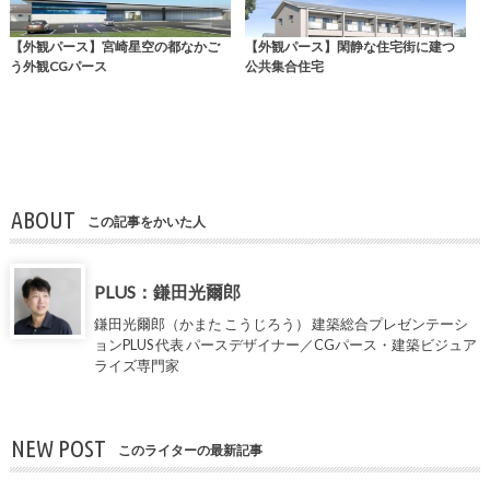
【外観パース】宮崎星空の都なかご
【外観パース】閑静な住宅街に建つ
う外観CGパース
公共集合住宅
ABOUT
この記事をかいた人
PLUS：鎌田光爾郎
鎌田光爾郎（かまた こうじろう） 建築総合プレゼンテーシ
ョンPLUS 代表 パースデザイナー／CGパース・建築ビジュア
ライズ専門家
NEW POST
このライターの最新記事