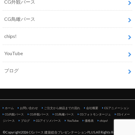
CG外観パース
CG鳥瞰パース
chips!
YouTube
ブログ
ホーム
お問い合わせ
ご注文から納品までの流れ
会社概要
CGアニメーション
CG内観パース
CG外観パース
CG鳥瞰パース
CGフォトモンタージュ
CGイメー
ジパース
ブログ
CGアイソメパース
YouTube
価格表
chips!
©Copyright2026
CGパース 建築総合プレゼンテーションPLUS
.All Rights Reserved.