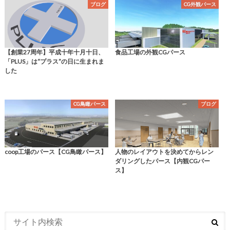
ブログ
CG外観パース
【創業27周年】平成十年十月十日、
食品工場の外観CGパース
「PLUS」は“プラス”の日に生まれま
した
CG鳥瞰パース
ブログ
coop工場のパース【CG鳥瞰パース】
人物のレイアウトを決めてからレン
ダリングしたパース【内観CGパー
ス】