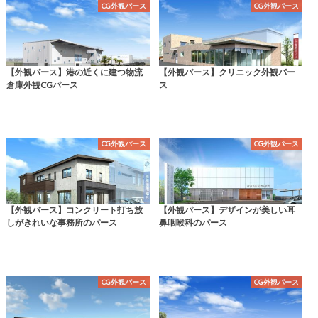
CG外観パース
CG外観パース
【外観パース】港の近くに建つ物流
【外観パース】クリニック外観パー
倉庫外観CGパース
ス
CG外観パース
CG外観パース
【外観パース】コンクリート打ち放
【外観パース】デザインが美しい耳
しがきれいな事務所のパース
鼻咽喉科のパース
CG外観パース
CG外観パース