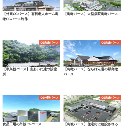
【外観CGパース】有料老人ホーム鳥
【鳥瞰パース】大型病院鳥瞰パース
瞰CGパース制作
CG鳥瞰パース
CG鳥瞰パース
【半鳥観パース】山あいに建つ診療
【鳥瞰パース】ならけん道の駅鳥瞰
所
パース
CG外観パース
CG鳥瞰パース
食品工場の外観CGパース
【鳥観パース】住宅街に建設される