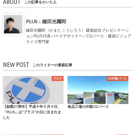
ABOUT
この記事をかいた人
PLUS：鎌田光爾郎
鎌田光爾郎（かまた こうじろう） 建築総合プレゼンテーシ
ョンPLUS 代表 パースデザイナー／CGパース・建築ビジュア
ライズ専門家
NEW POST
このライターの最新記事
ブログ
CG外観パース
【創業27周年】平成十年十月十日、
食品工場の外観CGパース
「PLUS」は“プラス”の日に生まれま
した